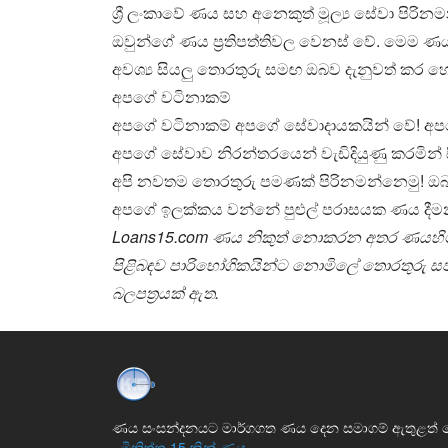
ශ්‍රී ලංකාවේ ණය සහ අනෙකුත් මූල්‍ය සේවා පිරි
ඔවුන්ගේ ණය ප්‍රතිපත්තිවල වෙනස් වේ. මෙම ණය
අවශ්‍ය සියලු තොරතුරු සමඟ ඔබව දැනුවත් කර 
අපගේ වටිනාකම්
අපගේ වටිනාකම් අපගේ සේවාදායකයින් වේ! අපගේ
අපගේ සේවාව නිරන්තරයෙන් වැඩිදියුණු කරමින් සි
අපි නවතම තොරතුරු පමණක් පිරිනමන්නෙමු! ඔබ
අපගේ ඉලක්කය වන්නේ පුළුල් පරාසයක ණය දීමනා
Loans15.com ණය නිකුත් නොකරන අතර ණයහිමි
පිළිබඳව පාරිභෝගිකයින්ට නොමිලේ තොරතුරු 
බලපත්‍රයක් ඇත.
ණය සංසන්දනයට මාර්ගගත ණය දෙන සමාගම් ඇතුළත් 
-
මිනිත්තු 15 කින් ණය