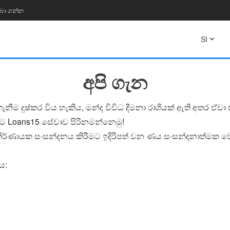
ලබා ගන්න
SI
අපි ගැන
ම දුෂ්කර විය හැකිය, මන්ද විවිධ දීමනා රාශියක් ඇති අතර ඒ
 ඔබට Loans15 සේවාව පිරිනමන්නෙමු!
ර්ණායක සංසන්දනය කිරීමට ඉදිරිපත් වන ණය සංසන්දනාත්මක වෙබ් 
ය: