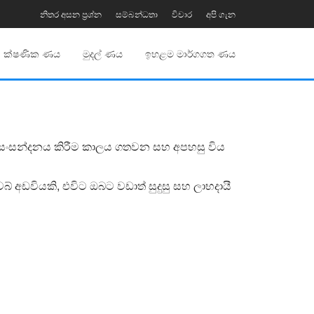
නිතර අසන ප්‍රශ්න
සම්බන්ධතා
විචාර
අපි ගැන
ක්ෂණික ණය
මුදල් ණය
ඉහළම මාර්ගගත ණය
වා සංසන්දනය කිරීම කාලය ගතවන සහ අපහසු විය
අඩවියකි, එවිට ඔබට වඩාත් සුදුසු සහ ලාභදායී