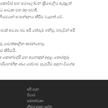
ත, කොමිස් සහ සමාලෝචන ක්‍රියාවලිය ඇතුළත්
ිධ සාධක මත රඳා පවතී.
ියමයන් සංසන්දනය කිරීම වැදගත් වේ.
වශ්‍ය බව අපි තේරුම් ගනිමු, එබැවින් අපි
ු යාවත්කාලීන කරන්නෙමු.
 කිරීමයි.
 කොන්දේසි සහ අනෙකුත් අදාළ තොරතුරු
පාරිභෝගික ණය සේවාව සැපයීම සඳහා විශේෂ
අපි ගැන
විචාර
සම්බන්ධතා
නිතර අසන ප්‍රශ්න