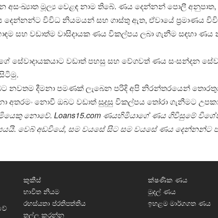
නමන අසංඛ්‍යාත මූල්‍ය වෙළඳ නාම තිබේ. ණය දෙන්නන් පොලී අනුපා
 දෙන්නන්ට විවිධ නියමයන් සහ ගාස්තු ඇත, ඒවායේ ප්‍රමාණය විව
හොඳම සහ වඩාත්ම වාසිදායක ණය විකල්පය ලබා ගැනීම සඳහා ණය න
 සේවාදායකයාට වඩාත් පහසු සහ වේගවත් ණය සංසන්දන සේවාවක් අ
ටිමු.
ට නවතම දීමනා පමණක් ලැබෙන පරිදි අපි නිරන්තරයෙන් තොරතුර
 අතරමං නොවී ඔබට වඩාත් සුදුසු විකල්පය තෝරා ගැනීමට උපකාර
යෙකු නොවේ. Loans15.com ණයහිමියාගේ ණය ගිවිසුමේ විශේෂ
සපයයි. වෙබ් අඩවියේ, සම වයසේ සිට සම වයසේ ණය දෙන්නන්ට 
කුකීස්
ක්ෂණික ණය
භාවිත නියම
මුදල් ණය
රහස්යතා ප්රතිපත්තිය
ඉහළම මාර්ගගත ණය
වේ
තල්ලු කරන්න